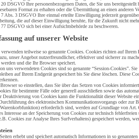
 20 DSGVO Ihre personenbezogenen Daten, die Sie uns bereitgestellt h
esebaren Format zu erhalten oder die Übermittlung an einen anderen V
 7 Abs. 3 DSGVO Ihre einmal erteilte Einwilligung jederzeit gegenüber 
eitung, die auf dieser Einwilligung beruhte, für die Zukunft nicht meh
 77 DSGVO sich bei einer Aufsichtsbehörde zu beschweren.
fassung auf unserer Website
n verwenden teilweise so genannte Cookies. Cookies richten auf Ihrem
zu, unser Angebot nutzerfreundlicher, effektiver und sicherer zu mache
 werden und die Ihr Browser speichert.
von uns verwendeten Cookies sind so genannte “Session-Cookies”. Sie
leiben auf Ihrem Endgerät gespeichert bis Sie diese löschen. Diese Co
erkennen.
Browser so einstellen, dass Sie über das Setzen von Cookies informier
ies für bestimmte Fälle oder generell ausschließen sowie das automa
er Deaktivierung von Cookies kann die Funktionalität dieser Website ei
 Durchführung des elektronischen Kommunikationsvorgangs oder zur Be
 Warenkorbfunktion) erforderlich sind, werden auf Grundlage von Art. 
tes Interesse an der Speicherung von Cookies zur technisch fehlerfreien
.B. Cookies zur Analyse Ihres Surfverhaltens) gespeichert werden, wer
teien
Seiten erhebt und speichert automatisch Informationen in so genannten