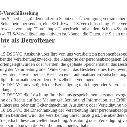
-Verschlüsselung
 aus Sicherheitsgründen und zum Schutz der Übertragung vertraulicher 
s Seitenbetreiber senden, eine SSL-bzw. TLS-Verschlüsselung. Eine ver
rowsers von “http://” auf “https://” wechselt und an dem Schloss-Symbo
. TLS-Verschlüsselung aktiviert ist, können die Daten, die Sie an uns
chte als Betroffener
cht:
 15 DSGVO Auskunft über Ihre von uns verarbeiteten personenbezoge
ber die Verarbeitungszwecke, die Kategorie der personenbezogenen D
 offengelegt wurden oder werden, die geplante Speicherdauer, das Best
ung der Verarbeitung oder Widerspruch, das Bestehen eines Beschwerder
n wurden, sowie über das Bestehen einer automatisierten Entscheidungsf
ftigen Informationen zu deren Einzelheiten verlangen;
 16 DSGVO unverzüglich die Berichtigung unrichtiger oder Vervollstä
erlangen;
 17 DSGVO die Löschung Ihrer bei uns gespeicherten personenbezogene
ng des Rechts auf freie Meinungsäußerung und Information, zur Erfüllu
en Interesses oder zur Geltendmachung, Ausübung oder Verteidigung von
 18 DSGVO die Einschränkung der Verarbeitung Ihrer personenbezogene
Ihnen bestritten wird, die Verarbeitung unrechtmäßig ist, Sie aber der
 Sie jedoch diese zur Geltendmachung, Ausübung oder Verteidigung vo
rspruch gegen die Verarbeitung eingelegt haben;