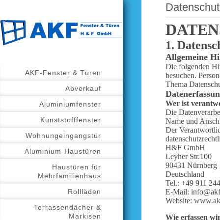
Datenschut
DATEN
1. Datensc
Allgemeine Hi
Die folgenden Hi
AKF-Fenster & Türen
besuchen. Person
Thema Datenschut
Abverkauf
Datenerfassun
Wer ist verantwo
Aluminiumfenster
Die Datenverarbei
Kunststofffenster
Name und Anschri
Der Verantwortli
Wohnungeingangstür
datenschutzrechtl
H&F GmbH
Aluminium-Haustüren
Leyher Str.100
90431 Nürnberg
Haustüren für
Deutschland
Mehrfamilienhaus
Tel.: +49 911 24
Rollläden
E-Mail: info@akf
Website:
www.akf
Terrassendächer &
Markisen
Wie erfassen wi