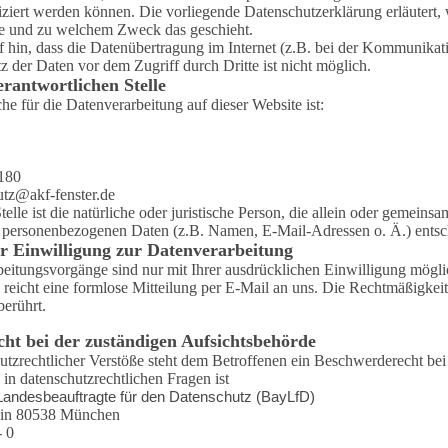
fiziert werden können. Die vorliegende Datenschutzerklärung erläutert,
wie und zu welchem Zweck das geschieht.
 hin, dass die Datenübertragung im Internet (z.B. bei der Kommunikat
z der Daten vor dem Zugriff durch Dritte ist nicht möglich.
rantwortlichen Stelle
he für die Datenverarbeitung auf dieser Website ist:
4180
utz@akf-fenster.de
telle ist die natürliche oder juristische Person, die allein oder gemein
 personenbezogenen Daten (z.B. Namen, E-Mail-Adressen o. Ä.) entsc
r Einwilligung zur Datenverarbeitung
eitungsvorgänge sind nur mit Ihrer ausdrücklichen Einwilligung möglich
reicht eine formlose Mitteilung per E-Mail an uns. Die Rechtmäßigkeit
erührt.
ht bei der zuständigen Aufsichtsbehörde
utzrechtlicher Verstöße steht dem Betroffenen ein Beschwerderecht bei
in datenschutzrechtlichen Fragen ist
Landesbeauftragte für den Datenschutz (BayLfD)
0 in 80538 München
- 0