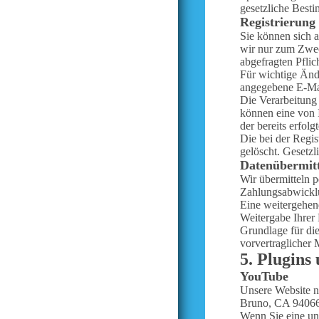
gesetzliche Best
Registrierung 
Sie können sich a
wir nur zum Zweck
abgefragten Pfli
Für wichtige Änd
angegebene E-Mai
Die Verarbeitung 
können eine von I
der bereits erfol
Die bei der Regis
gelöscht. Gesetzl
Datenübermittl
Wir übermitteln 
Zahlungsabwicklun
Eine weitergehen
Weitergabe Ihrer
Grundlage für die
vorvertraglicher
5. Plugins
YouTube
Unsere Website n
Bruno, CA 9406
Wenn Sie eine un