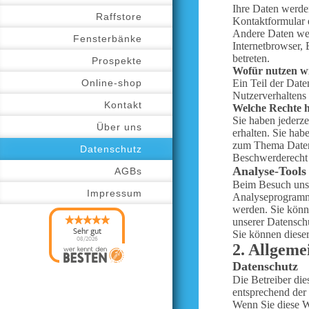
Ihre Daten werden
Raffstore
Kontaktformular 
Andere Daten wer
Fensterbänke
Internetbrowser, 
betreten.
Prospekte
Wofür nutzen wi
Online-shop
Ein Teil der Date
Nutzerverhaltens
Kontakt
Welche Rechte h
Sie haben jederz
Über uns
erhalten. Sie ha
zum Thema Datens
Datenschutz
Beschwerderecht 
Analyse-Tools
AGBs
Beim Besuch unse
Impressum
Analyseprogramme
werden. Sie könn
unserer Datenschu
Sehr gut
Sie können diese
08/2026
2. Allgeme
AKF Fenster H&F
GmbH Fensterbau
hat
Datenschutz
4.98
von
5
Sternen |
Die Betreiber die
1142
AKF Fenster H&F
GmbH
entsprechend der 
Fensterbau
Bewertun
Wenn Sie diese W
gen auf