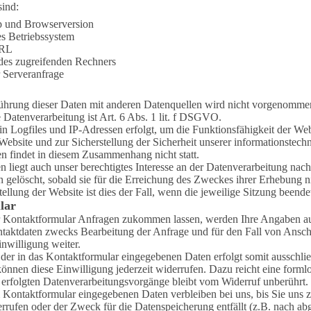
sind:
p und Browserversion
s Betriebssystem
URL
es zugreifenden Rechners
r Serveranfrage
hrung dieser Daten mit anderen Datenquellen wird nicht vorgenomme
 Datenverarbeitung ist Art. 6 Abs. 1 lit. f DSGVO.
n Logfiles und IP-Adressen erfolgt, um die Funktionsfähigkeit der Web
Website und zur Sicherstellung der Sicherheit unserer informationstec
 findet in diesem Zusammenhang nicht statt.
 liegt auch unser berechtigtes Interesse an der Datenverarbeitung nach
gelöscht, sobald sie für die Erreichung des Zweckes ihrer Erhebung nic
ellung der Website ist dies der Fall, wenn die jeweilige Sitzung beendet
lar
 Kontaktformular Anfragen zukommen lassen, werden Ihre Angaben aus
aktdaten zwecks Bearbeitung der Anfrage und für den Fall von Anschl
inwilligung weiter.
der in das Kontaktformular eingegebenen Daten erfolgt somit ausschließ
nnen diese Einwilligung jederzeit widerrufen. Dazu reicht eine formlo
 erfolgten Datenverarbeitungsvorgänge bleibt vom Widerruf unberührt.
 Kontaktformular eingegebenen Daten verbleiben bei uns, bis Sie uns z
rrufen oder der Zweck für die Datenspeicherung entfällt (z.B. nach a