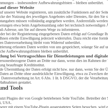
immungen – insbesondere Aufbewahrungsfristen – bleiben unberührt.
auf dieser Website
uf unserer Website registrieren, um zusätzliche Funktionen auf der S
e der Nutzung des jeweiligen Angebotes oder Dienstes, für den Sie sich
chtangaben müssen vollständig angegeben werden. Anderenfalls werden 
erungen etwa beim Angebotsumfang oder bei technisch notwendigen Än
l-Adresse, um Sie auf diesem Wege zu informieren.
der bei der Registrierung eingegebenen Daten erfolgt auf Grundlage Ih
hnen erteilte Einwilligung jederzeit widerrufen. Dazu reicht eine form
gten Datenverarbeitung bleibt vom Widerruf unberührt.
trierung erfassten Daten werden von uns gespeichert, solange Sie auf u
iche Aufbewahrungsfristen bleiben unberührt.
ung bei Vertragsschluss für Dienstleistungen und digitale
personenbezogene Daten an Dritte nur dann, wenn dies im Rahmen der V
g beauftragte Kreditinstitut.
de Übermittlung der Daten erfolgt nicht bzw. nur dann, wenn Sie der 
 Daten an Dritte ohne ausdrückliche Einwilligung, etwa zu Zwecken der
 Datenverarbeitung ist Art. 6 Abs. 1 lit. b DSGVO, der die Verarbeitun
 Maßnahmen gestattet.
 und Tools
utzt Plugins der von Google betriebenen Seite YouTube. Betreiber der 
6, USA.
serer mit einem YouTube-Plugin ausgestatteten Seiten besuchen, wird 