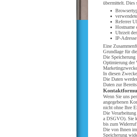
übermittelt. Dies 
Browserty
verwendete
Referrer 
Hostname d
Uhrzeit de
IP-Adresse
Eine Zusammenfü
Grundlage für die
Die Speicherung i
Optimierung der 
Marketingzwecken
In diesen Zwecken
Die Daten werden 
Daten zur Bereitst
Kontaktformu
Wenn Sie uns per
angegebenen Kont
nicht ohne Ihre E
Die Verarbeitung 
a DSGVO). Sie kö
bis zum Widerruf
Die von Ihnen im
Speicherung wide