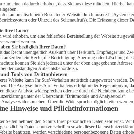
 zum einen dadurch erhoben, dass Sie uns diese mitteilen. Hierbei kann
eingeben.
den automatisch beim Besuch der Website durch unsere IT-Systeme erfa
Betriebssystem oder Uhrzeit des Seitenaufrufs). Die Erfassung dieser D
r Ihre Daten?
n wird erhoben, um eine fehlerfreie Bereitstellung der Website zu gew
 verwendet werden.
aben Sie bezüglich Ihrer Daten?
eit das Recht unentgeltlich Auskunft über Herkunft, Empfänger und Z
ben außerdem ein Recht, die Berichtigung, Sperrung oder Löschung dies
chutz können Sie sich jederzeit unter der oben angegebenen Adresse 
bei der zuständigen Aufsichtsbehörde zu.
 und Tools von Drittanbietern
rer Website kann Ihr Surf-Verhalten statistisch ausgewertet werden. D
n. Die Analyse Ihres Surf-Verhaltens erfolgt in der Regel anonym; das
en dieser Analyse widersprechen oder sie durch die Nichtbenutzung be
tzerklärung unter der Überschrift “Drittmodule und Analysetools”.
r Analyse widersprechen. Über die Widerspruchsmöglichkeiten werden w
ine Hinweise und Pflichtinformationen
ser Seiten nehmen den Schutz Ihrer persönlichen Daten sehr ernst. Wi
gesetzlichen Datenschutzvorschriften sowie dieser Datenschutzerkläru
ebsite benutzen, werden verschiedene personenbezogene Daten erhobe