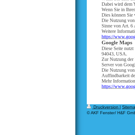
Dabei wird dem Y
Wenn Sie in Ihre
Dies können Sie 
Die Nutzung von Y
Sinne von Art. 6 
Weitere Informat
https://www.googl
Google Maps
Diese Seite nutz
94043, USA.
Zur Nutzung der 
Server von Google
Die Nutzung von 
Auffindbarkeit de
Mehr Information
https://www.googl
Druckversion
|
Sitem
© AKF Fenster/ H&F Gm