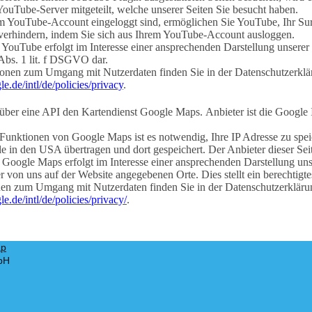
ouTube-Server mitgeteilt, welche unserer Seiten Sie besucht haben.
m YouTube-Account eingeloggt sind, ermöglichen Sie YouTube, Ihr Surf
verhindern, indem Sie sich aus Ihrem YouTube-Account ausloggen.
ouTube erfolgt im Interesse einer ansprechenden Darstellung unserer O
Abs. 1 lit. f DSGVO dar.
ionen zum Umgang mit Nutzerdaten finden Sie in der Datenschutzerkl
e.de/intl/de/policies/privacy
.
t über eine API den Kartendienst Google Maps.
Anbieter ist die Googl
Funktionen von Google Maps ist es notwendig, Ihre IP Adresse zu spei
 in den USA übertragen und dort gespeichert. Der Anbieter dieser Seit
Google Maps erfolgt im Interesse einer ansprechenden Darstellung uns
r von uns auf der Website angegebenen Orte. Dies stellt ein berechtigte
en zum Umgang mit Nutzerdaten finden Sie in der Datenschutzerklär
e.de/intl/de/policies/privacy/
.
ap
bH