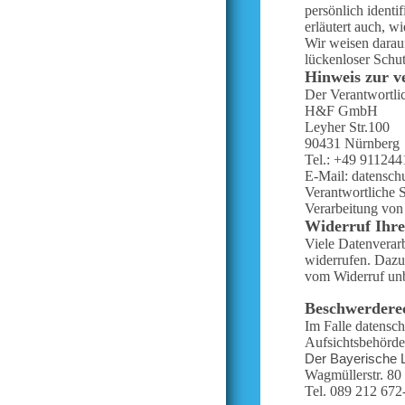
werkenntdenBESTEN.
persönlich identi
de
erläutert auch, 
Wir weisen darauf
lückenloser Schut
Hinweis zur ve
Der Verantwortlic
H&F GmbH
Leyher Str.100
90431 Nürnberg
Tel.: +49 91124
E-Mail: datensch
Verantwortliche S
Verarbeitung von
Widerruf Ihre
Viele Datenverarb
widerrufen. Dazu 
vom Widerruf unb
Beschwerderec
Im Falle datensch
Aufsichtsbehörde 
Der Bayerische 
Wagmüllerstr. 8
Tel. 089 212 672