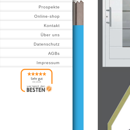
Prospekte
Online-shop
Kontakt
Über uns
Datenschutz
AGBs
Impressum
Sehr gut
08/2026
AKF Fenster H&F
GmbH Fensterbau
hat
4.98
von
5
Sternen |
1142
AKF Fenster H&F
GmbH
Fensterbau
Bewertun
gen auf
werkenntdenBESTEN.
de