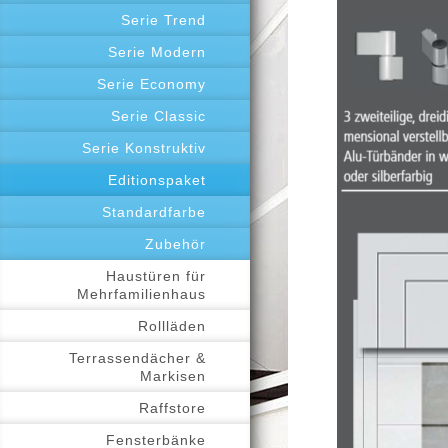
Serie Trend
Serie Modern
Serie Economy
Serie Classic
Serie Konstruktiv
Editionspaket
Standardfarbe
Zubehör
Haustüren für
Mehrfamilienhaus
Rollläden
Terrassendächer &
Markisen
Raffstore
Fensterbänke