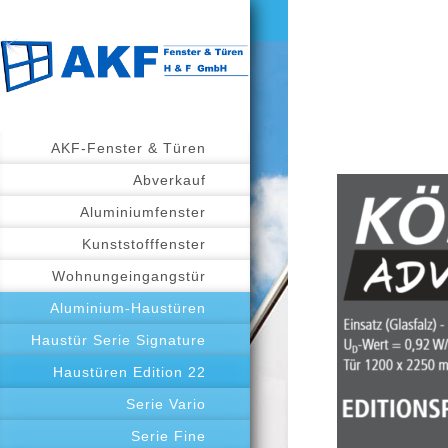
AKF-Fenster & Türen
Abverkauf
Aluminiumfenster
Kunststofffenster
Wohnungeingangstür
Aluminium-Haustüren
Haustür Serie Signature
Haustüren Edition 22
Serie Vario
Serie Fine